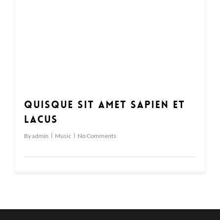
63
Quisque sit amet sapien et
lacus
By
admin
Music
No Comments