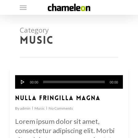
Skip
Menu
to
main
Category
content
Music
Audio
128
00:00
00:00
Player
Nulla fringilla magna
By
admin
Music
No Comments
Lorem ipsum dolor sit amet,
consectetur adipiscing elit. Morbi