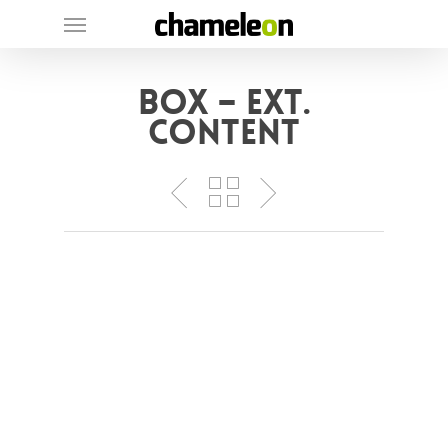
Skip
Menu
to
main
Box – Ext.
content
Content