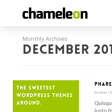
Skip
to
main
content
Monthly Archives
December 20
Phare
The Sweetest
By
admin
D
WordPress Themes
Around.
Quisque
justo f