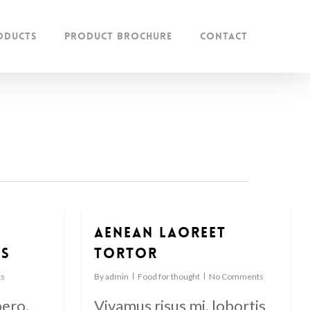
oducts
Product Brochure
Contact
Aenean laoreet
us
tortor
s
By
admin
Food for thought
No Comments
bero.
Vivamus risus mi, lobortis