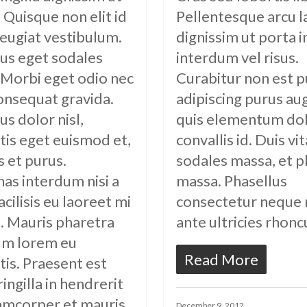
. Quisque non elit id
Pellentesque arcu l
eugiat vestibulum.
dignissim ut porta i
us eget sodales
interdum vel risus.
 Morbi eget odio nec
Curabitur non est p
onsequat gravida.
adipiscing purus au
us dolor nisl,
quis elementum do
is eget euismod et,
convallis id. Duis vi
 et purus.
sodales massa, et p
as interdum nisi a
massa. Phasellus
acilisis eu laoreet mi
consectetur neque
is. Mauris pharetra
ante ultricies rhonc
um lorem eu
Read More
is. Praesent est
ringilla in hendrerit
lamcorper et mauris.
December 9, 2012