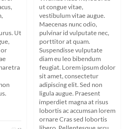
acus,
ut congue vitae,
n,
vestibulum vitae augue.
Maecenas nunc odio,
urus. Ut
pulvinar id vulputate nec,
gue,
porttitor at quam.
lor
Suspendisse vulputate
tae
diam eu leo bibendum
haretra
feugiat. Lorem ipsum dolor
sit amet, consectetur
 non
adipiscing elit. Sed non
us.
ligula augue. Praesent
imperdiet magna at risus
lobortis ac accumsan lorem
ornare Cras sed lobortis
libero. Pellentesque arcu