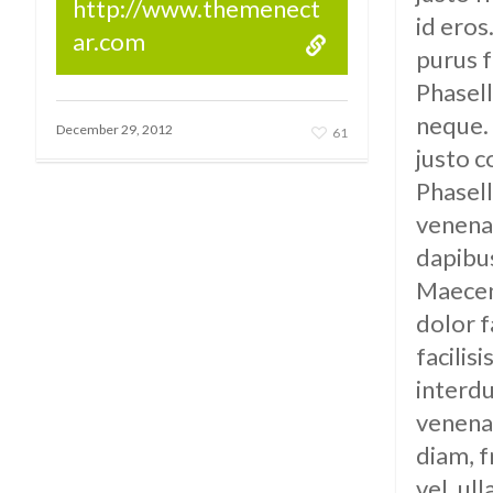
http://www.themenect
id eros
ar.com
purus f
Phasell
neque.
December 29, 2012
61
justo c
Phasell
venenat
dapibus
Maecen
dolor f
facilis
interd
venenat
diam, f
vel, ul