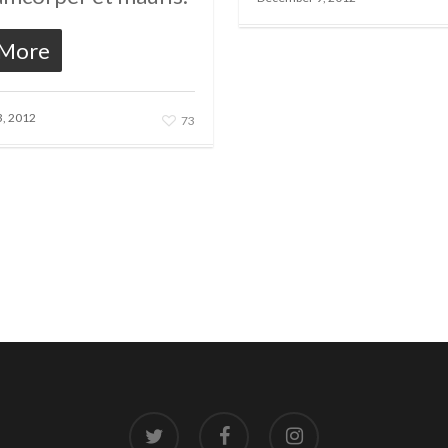
 More
, 2012
73
twitter
facebook
instagram