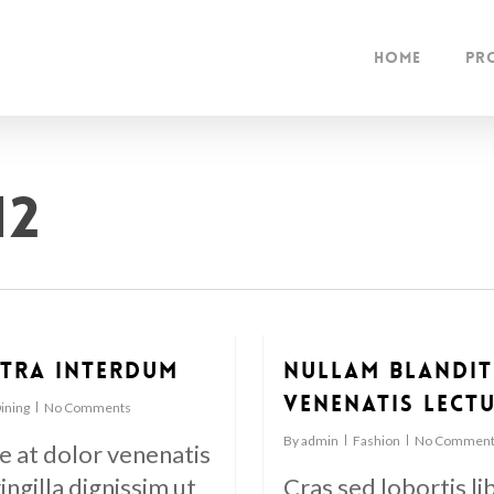
Home
Pr
12
tra interdum
Nullam blandit
venenatis lect
ining
No Comments
By
admin
Fashion
No Comment
 at dolor venenatis
ringilla dignissim ut
Cras sed lobortis li